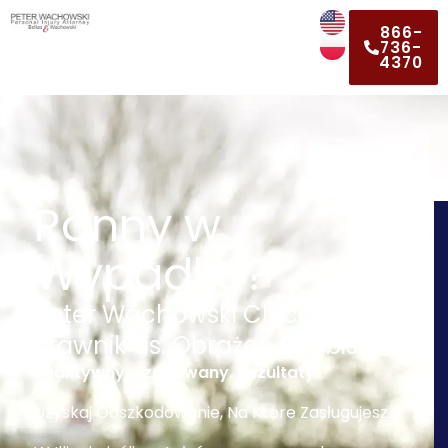
866-
736-
4370
Ranny w
Wypadku?
Peter Wachowski Chicagowski
Prawnik ds. Obrażeń Osobistych
Reaktywny. Szanowany. Rezultaty.
Uzyskaj Odszkodowanie, Na Które Zasługujesz.