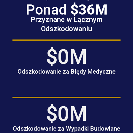
co
Ponad
$36M
re
re
Przyznane w Łącznym
ac
Odszkodowaniu
st
$
0
M
Odszkodowanie za Błędy Medyczne
$
0
M
Odszkodowanie za Wypadki Budowlane