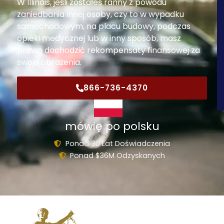
W Illinois, jeśli zostałeś ranny z powodu
zaniedbania innej osoby, czy to w wypadku
samochodowym, na placu budowy, podczas
opieki medycznej lub w inny sposób, masz
prawo dochodzić rekompensaty finansowej za
swoje obrażenia.
866-736-4370
mówię po polsku
Ponad 30 Lat Doświadczenia
Ponad $36M Odzyskanych