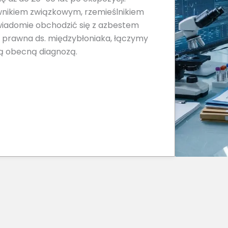
wnikiem związkowym, rzemieślnikiem
iadomie obchodzić się z azbestem
ia prawna ds. międzybłoniaka, łączymy
ją obecną diagnozą.