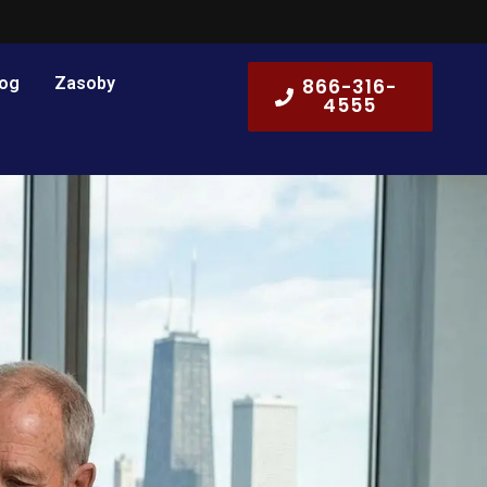
log
Zasoby
866-316-
4555