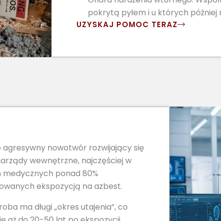
pokrytą pyłem i u których później 
UZYSKAJ POMOC TERAZ
o agresywny nowotwór rozwijający się
narządy wewnętrzne, najczęściej w
ch medycznych ponad 80%
owanych ekspozycją na azbest.
roba ma długi „okres utajenia”, co
ę aż do 20-50 lat po ekspozycji.