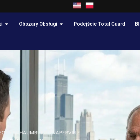
OPEN OBSZARY PRAKTYKI
OPEN OBSZARY OBSŁUGI
i
Obszary Obsługi
Podejście Total Guard
B
ECT • SCHAUMBURG • NAPERVILLE