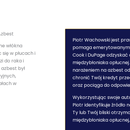
Azbest
Piotr Wachowski jest pra
jne włókna
pomaga emerytowanym r
się w płucach i
Cook i DuPage odzyskać 
 do raka i
międzybłoniaka opłucne
 azbest był
narażeniem na azbest o
yjnych,
chronić Twój kredyt prz
ałach w
oraz pociąga do odpowie
Wykorzystując swoje aut
Piotr identyfikuje źródło 
Ty lub Twój bliski otrzym
międzybłoniaka opłucnej,