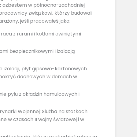
 z azbestem w północno-zachodniej
pracownicy związkowi, którzy budowali
rażony, jeśli pracowałeś jako:
raca z rurami i kotłami owiniętymi
ami bezpiecznikowymi i izolacją
 izolacji, płyt gipsowo-kartonowych
b pokryć dachowych w domach w
 pyłu z okładzin hamulcowych i
ynarki Wojennej: Służba na statkach
 w czasach II wojny światowej i w
ałżonkowie, którzy prali odzież roboczą