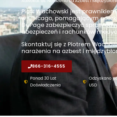
Adwokat ds. Narażenia na Azbest i Międzybłon
Piotr Wachowski jest prawnikiem
w Chicago, pomagającym posz
DuPage zabezpieczyć sprawiedliw
ubezpieczeń i rachunków medyc
Skontaktuj się z Piotrem Wacho
narażenia na azbest i międzybłon
866-316-4555
Ponad 30 Lat
Odzyskano p
Doświadczenia
USD