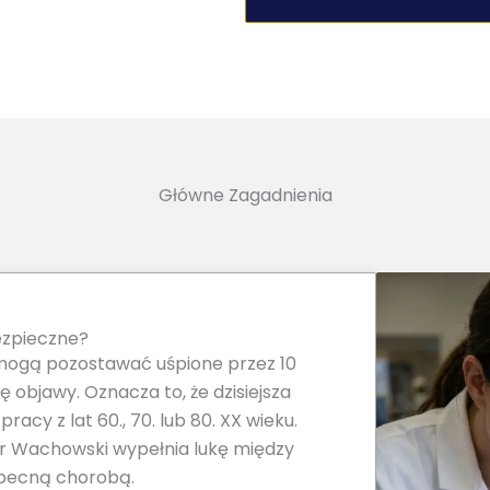
Główne Zagadnienia
ezpieczne?
ogą pozostawać uśpione przez 10
ię objawy. Oznacza to, że dzisiejsza
acy z lat 60., 70. lub 80. XX wieku.
ter Wachowski wypełnia lukę między
becną chorobą.