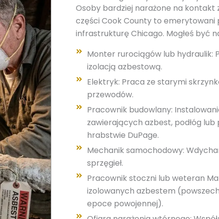
Osoby bardziej narażone na kontakt
części Cook County to emerytowani 
infrastrukturę Chicago. Mogłeś być na
Monter rurociągów lub hydraulik: P
izolacją azbestową.
Elektryk: Praca ze starymi skrzynk
przewodów.
Pracownik budowlany: Instalowanie
zawierających azbest, podłóg lu
hrabstwie DuPage.
Mechanik samochodowy: Wdychanie
sprzęgieł.
Pracownik stoczni lub weteran Mar
izolowanych azbestem (powszechne
epoce powojennej).
Ofiara narażenia wtórnego: Współm