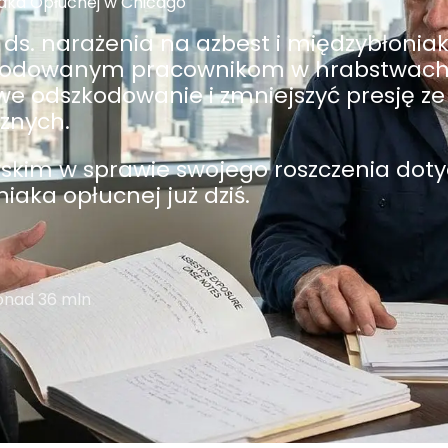
iaka Opłucnej w Chicago
 ds. narażenia na azbest i międzybłonia
kodowanym pracownikom w hrabstwach 
e odszkodowanie i zmniejszyć presję ze
znych.
wskim w sprawie swojego roszczenia dot
iaka opłucnej już dziś.
onad 36 mln