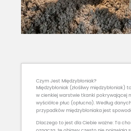
Czym Jest Międzybłoniak?
Międzybłoniak (złośliwy międzybłoniak) t
w cienkiej warstwie tkanki pokrywającej 
wyściółce płuc (opłucna). Według dany
przypadków międzybłoniaka jest spowod
Dlaczego to jest dla Ciebie ważne: Ta cho
oznacza, że objawy często nie pojawiają si