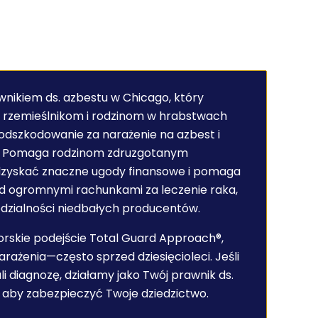
wnikiem ds. azbestu w Chicago, który
zemieślnikom i rodzinom w hrabstwach
odszkodowanie za narażenie na azbest i
j. Pomaga rodzinom zdruzgotanym
dzyskać znaczne ugody finansowe i pomaga
ed ogromnymi rachunkami za leczenie raka,
dzialności niedbałych producentów.
orskie podejście Total Guard Approach®,
narażenia—często sprzed dziesięcioleci. Jeśli
ali diagnozę, działamy jako Twój prawnik ds.
 aby zabezpieczyć Twoje dziedzictwo.