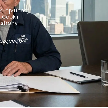
ka opłucnej
Cook i
 strony
yczącego