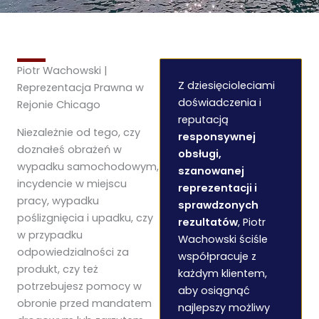
Piotr Wachowski |
Z dziesięcioleciami
Reprezentacja Prawna w
doświadczenia i
Rejonie Chicago
reputacją
Niezależnie od tego, czy
responsywnej
doznałeś obrażeń w
obsługi,
wypadku samochodowym,
szanowanej
incydencie w miejscu
reprezentacji i
pracy, wypadku
sprawdzonych
poślizgnięcia i upadku, czy
rezultatów
, Piotr
w przypadku
Wachowski ściśle
odpowiedzialności za
współpracuje z
produkt, czy też
każdym klientem,
potrzebujesz pomocy w
aby osiągnąć
obronie przed mandatem
najlepszy możliwy