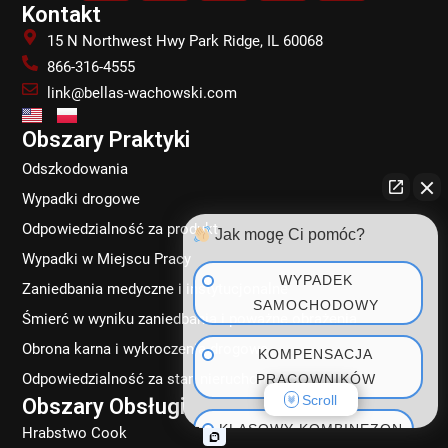
c
s
n
k
Kontakt
e
t
k
t
15 N Northwest Hwy Park Ridge, IL 60068
b
a
e
o
866-316-4555
o
g
d
k
link@bellas-wachowski.com
o
r
i
k
a
n
Obszary Praktyki
m
Odszkodowania
Wypadki drogowe
Odpowiedzialność za produkt
Jak mogę Ci pomóc?
Wypadki w Miejscu Pracy
WYPADEK
Zaniedbania medyczne i instytucjonalne
SAMOCHODOWY
Śmierć w wyniku zaniedbania i poważne obrażenia
Obrona karna i wykroczenia drogowe
KOMPENSACJA
Odpowiedzialność za stan nieruchomości
PRACOWNIKÓW
Scroll
Obszary Obsługi
KLASOWY KOMBINEZON
Hrabstwo Cook