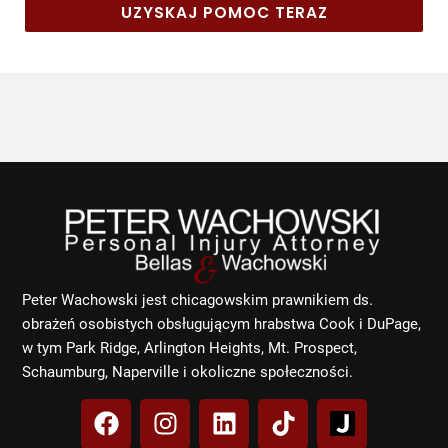
UZYSKAJ POMOC TERAZ
Peter Wachowski jest chicagowskim prawnikiem ds.
obrażeń osobistych obsługującym hrabstwa Cook i DuPage,
w tym Park Ridge, Arlington Heights, Mt. Prospect,
Schaumburg, Naperville i okoliczne społeczności.
F
I
L
T
a
n
i
i