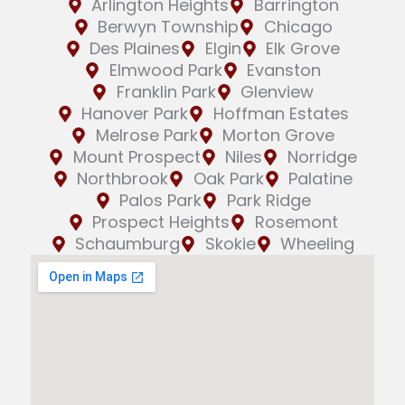
Arlington Heights
Barrington
Berwyn Township
Chicago
Des Plaines
Elgin
Elk Grove
Elmwood Park
Evanston
Franklin Park
Glenview
Hanover Park
Hoffman Estates
Melrose Park
Morton Grove
Mount Prospect
Niles
Norridge
Northbrook
Oak Park
Palatine
Palos Park
Park Ridge
Prospect Heights
Rosemont
Schaumburg
Skokie
Wheeling