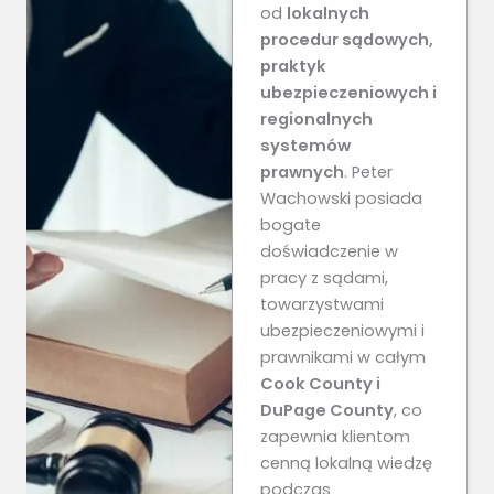
od
lokalnych
procedur sądowych,
praktyk
ubezpieczeniowych i
regionalnych
systemów
prawnych
. Peter
Wachowski posiada
bogate
doświadczenie w
pracy z sądami,
towarzystwami
ubezpieczeniowymi i
prawnikami w całym
Cook County i
DuPage County
, co
zapewnia klientom
cenną lokalną wiedzę
podczas