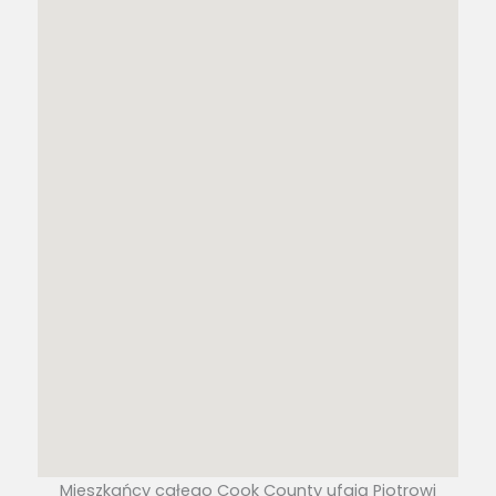
Mieszkańcy całego Cook County ufają Piotrowi