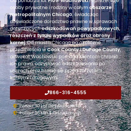
Od ponad 25 lat
Piotr Wachowski
reprezentuje
osoby prywatne i rodziny w całym
obszarze
metropolitalnym Chicago
, świadcząc
doświadczone doradztwo prawne w sprawach
dotyczących
odszkodowań powypadkowych
,
roszczeń z tytułu wypadków oraz obrony
karnej
. Od miasta Chicago po okoliczne
przedmieścia w
Cook County i DuPage County
,
adwokat Wachowski pomaga klientom chronić
ich prawa, odzyskiwać odszkodowania po
urazach oraz bronić się przed zarzutami
karnymi i drogowymi.
866-316-4555
Ponad 30 Lat Doświadczenia
Ponad 36 Mln $ Odzyskanych