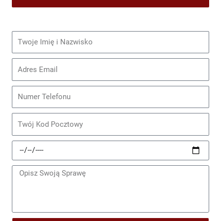
Imię
i
nazwisko
Email
Telefon
Kod
Pocztowy
Data
Zdarzenia
Wiadomość