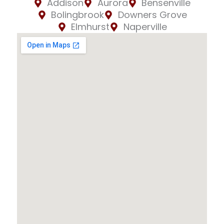
Addison
Aurora
Bensenville
Bolingbrook
Downers Grove
Elmhurst
Naperville