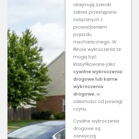
obejmują szeroki
zakres przestępstw
związanych z
prowadzeniem
pojazdu
mechanicznego. W
Illinois wykroczenia te
mogą być
klasyfikowane jako
cywilne wykroczenia
drogowe lub karne
wykroczenia
drogowe
, w
zależności od powagi
czynu.
Cywilne wykroczenia
drogowe są
zazwyczaj