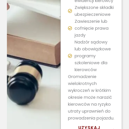
ewidencji kierowcy
Zwiększone składki
ubezpieczeniowe
Zawieszenie lub
cofnięcie prawa
jazdy
Nadzór sądowy
lub obowiązkowe
programy
szkoleniowe dla
kierowców
Gromadzenie
wielokrotnych
wykroczeń w krótkim
okresie może narazić
kierowców na ryzyko
utraty uprawnień do
prowadzenia pojazdu.
UZYSKAJ