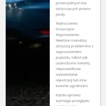
potencjalnych kar
dotyczących prawa
jazdy.
Wykroczenia
Dotyczące
Wyposażenia
Niektóre mandaty
dotyczą problemów z
wyposażeniem
pojazdu, takich jak
uszkodzone światła,
nieprawidłowe
wyświetlanie
rejestracji lub inne
kwestie zgodności.
Każda sprawa
wymaga przeglądu