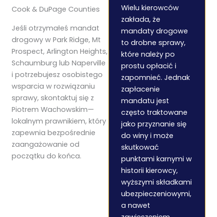
Wielu kierowców
Cook & DuPage Counties
zakłada, że
Jeśli otrzymałeś mandat
mandaty drogowe
drogowy w Park Ridge, Mt
to drobne sprawy,
Prospect, Arlington Heights,
które należy po
Schaumburg lub Naperville
prostu opłacić i
i potrzebujesz osobistego
zapomnieć. Jednak
wsparcia w rozwiązaniu
zapłacenie
sprawy, skontaktuj się z
mandatu jest
Piotrem Wachowskim—
często traktowane
lokalnym prawnikiem, który
jako przyznanie się
zapewnia bezpośrednie
do winy i może
zaangażowanie od
skutkować
początku do końca.
punktami karnymi w
historii kierowcy,
wyższymi składkami
ubezpieczeniowymi,
a nawet