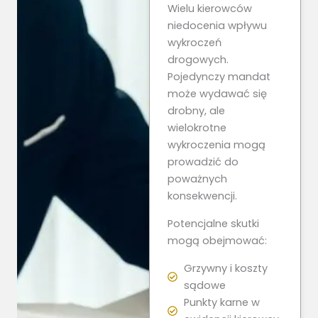
Wielu kierowców
niedocenia wpływu
wykroczeń
drogowych.
Pojedynczy mandat
może wydawać się
drobny, ale
wielokrotne
wykroczenia mogą
prowadzić do
poważnych
konsekwencji.
Potencjalne skutki
mogą obejmować:
Grzywny i koszty
sądowe
Punkty karne w