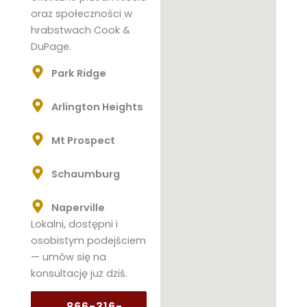
oraz społeczności w
hrabstwach Cook &
DuPage.
Park Ridge
Arlington Heights
Mt Prospect
Schaumburg
Naperville
Lokalni, dostępni i
osobistym podejściem
— umów się na
konsultację już dziś.
866-316-