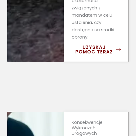
okoliczności
związanych z
mandatem w celu
ustalenia, czy
dostępne są środki
obrony.
UZYSKAJ
POMOC TERAZ
Konsekwencje
Wykroczeń
Drogowych