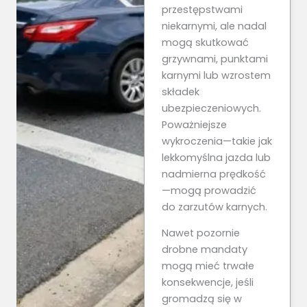
przestępstwami
niekarnymi, ale nadal
mogą skutkować
grzywnami, punktami
karnymi lub wzrostem
składek
ubezpieczeniowych.
Poważniejsze
wykroczenia—takie jak
lekkomyślna jazda lub
nadmierna prędkość
—mogą prowadzić
do zarzutów karnych.
Nawet pozornie
drobne mandaty
mogą mieć trwałe
konsekwencje, jeśli
gromadzą się w