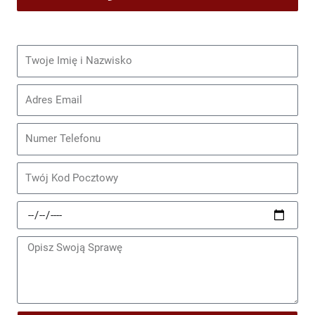
Imię
i
nazwisko
Email
Telefon
Kod
Pocztowy
Data
Zdarzenia
Wiadomość