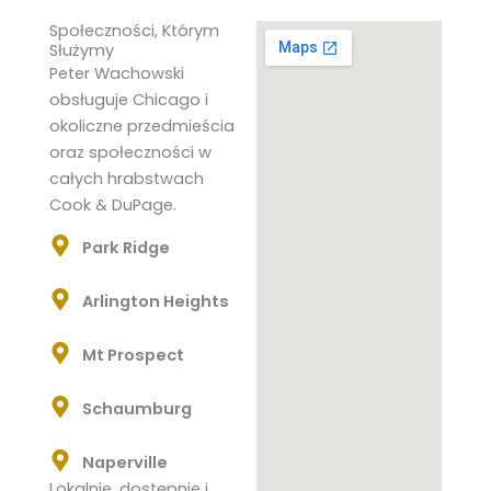
Społeczności, Którym
Służymy
Peter Wachowski
obsługuje Chicago i
okoliczne przedmieścia
oraz społeczności w
całych hrabstwach
Cook & DuPage.
Park Ridge
Arlington Heights
Mt Prospect
Schaumburg
Naperville
Lokalnie, dostępnie i