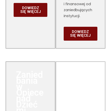
i finansowej od
DOWIEDZ
zaniedbujących
SIĘ WIĘCEJ
instytucji.
DOWIEDZ
SIĘ WIĘCEJ
Zanied
bania
w
Opiece
nad
Dzieć
mi