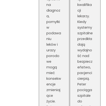
na
kwalifika
diagnoz
cji
a,
lekarzy.
pomyłki
Kiedy
w
systemy
podawa
szpitalne
niu
przedkła
leków i
dają
urazy
wydajno
porodo
ść nad
we
bezpiecz
mogą
eństwo,
mieć
pacjenci
konsekw
cierpią.
encje
Peter
zmieniaj
pociąga
ące
szpitale
życie.
do