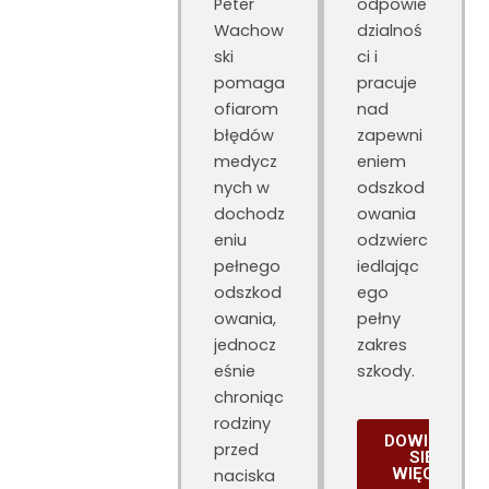
Peter
odpowie
Wachow
dzialnoś
ski
ci i
pomaga
pracuje
ofiarom
nad
błędów
zapewni
medycz
eniem
nych w
odszkod
dochodz
owania
eniu
odzwierc
pełnego
iedlając
odszkod
ego
owania,
pełny
jednocz
zakres
eśnie
szkody.
chroniąc
rodziny
DOWIEDZ
przed
SIĘ
WIĘCEJ
naciska