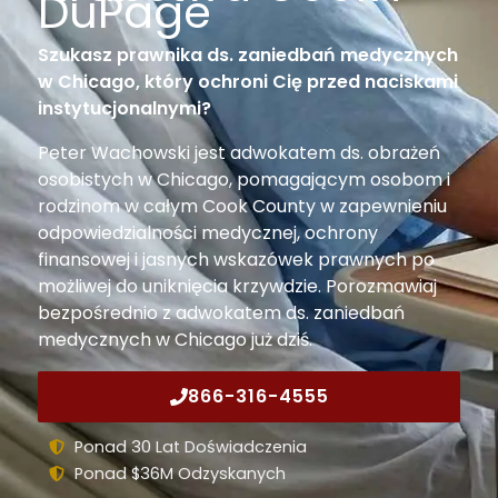
DuPage
Szukasz prawnika ds. zaniedbań medycznych
w Chicago, który ochroni Cię przed naciskami
instytucjonalnymi?
Peter Wachowski jest adwokatem ds. obrażeń
osobistych w Chicago, pomagającym osobom i
rodzinom w całym Cook County w zapewnieniu
odpowiedzialności medycznej, ochrony
finansowej i jasnych wskazówek prawnych po
możliwej do uniknięcia krzywdzie.
Porozmawiaj
bezpośrednio z adwokatem ds. zaniedbań
medycznych w Chicago już dziś.
866-316-4555
Ponad 30 Lat Doświadczenia
Ponad $36M Odzyskanych