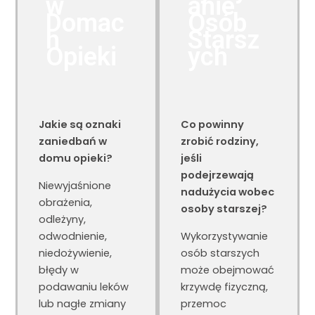
w
anie
Domac
Osób
h
Starsz
Opieki
ych
Jakie są oznaki
Co powinny
zaniedbań w
zrobić rodziny,
domu opieki?
jeśli
podejrzewają
Niewyjaśnione
nadużycia wobec
obrażenia,
osoby starszej?
odleżyny,
odwodnienie,
Wykorzystywanie
niedożywienie,
osób starszych
błędy w
może obejmować
podawaniu leków
krzywdę fizyczną,
lub nagłe zmiany
przemoc