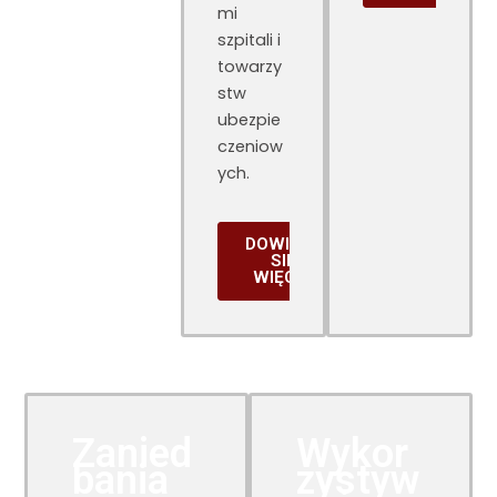
mi
szpitali i
towarzy
stw
ubezpie
czeniow
ych.
DOWIEDZ
SIĘ
WIĘCEJ
Zanied
Wykor
bania
zystyw