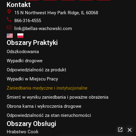
c
s
n
k
Kontakt
e
t
k
t
15 N Northwest Hwy Park Ridge, IL 60068
b
a
e
o
866-316-4555
o
g
d
k
link@bellas-wachowski.com
o
r
i
k
a
n
Obszary Praktyki
m
Odszkodowania
Wypadki drogowe
Odpowiedzialność za produkt
Wypadki w Miejscu Pracy
Zaniedbania medyczne i instytucjonalne
Śmierć w wyniku zaniedbania i poważne obrażenia
Obrona karna i wykroczenia drogowe
Odpowiedzialność za stan nieruchomości
Obszary Obsługi
Hrabstwo Cook