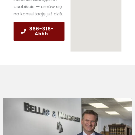
osobiście — umów się
na konsultację już dziś.
866-316-
4555