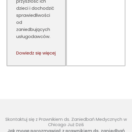
przyszłość ich
dzieci i dochodzić
sprawiedliwości
od
zaniedbujących
usługodawców.
Dowiedz się więcej
Skontaktuj się z Prawnikiem ds. Zaniedbań Medycznych w
Chicago Już Dziś
Jak mogę porozmawiać z prawnikiem ds. zaniedbań