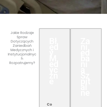
Jakie Rodzaje
Spraw
Bł
Za
Dotyczących
ęd
ni
Zaniedbań
Medycznych i
y
ed
Instytucjonalnyc
M
ba
h
ed
ni
Rozpatrujemy?
yc
a
zn
Sz
e
pit
al
ne
Co