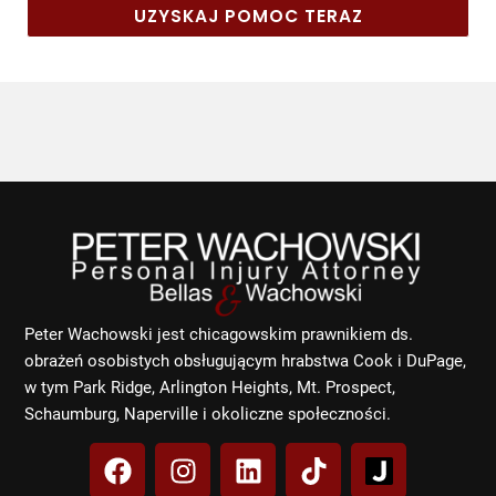
UZYSKAJ POMOC TERAZ
Peter Wachowski jest chicagowskim prawnikiem ds.
obrażeń osobistych obsługującym hrabstwa Cook i DuPage,
w tym Park Ridge, Arlington Heights, Mt. Prospect,
Schaumburg, Naperville i okoliczne społeczności.
F
I
L
T
a
n
i
i