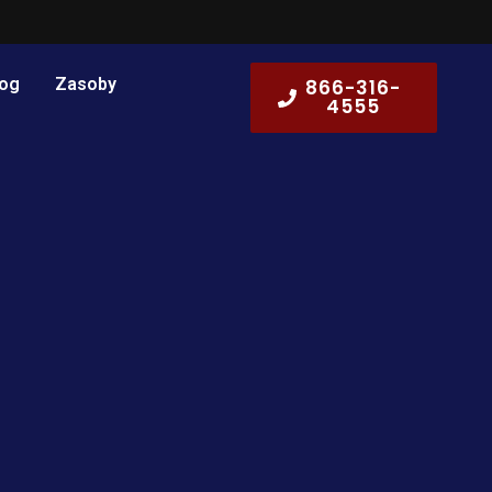
log
Zasoby
866-316-
4555