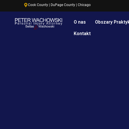
Przejdź
Cook County | DuPage County | Chicago
treści
do
treści
O nas
Obszary Praktyk
Kontakt