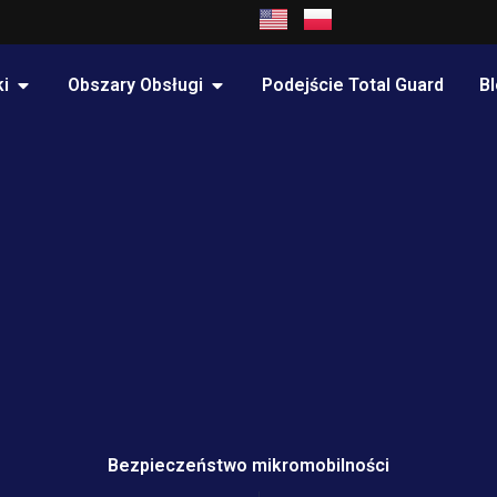
OPEN OBSZARY PRAKTYKI
OPEN OBSZARY OBSŁUGI
i
Obszary Obsługi
Podejście Total Guard
B
Bezpieczeństwo mikromobilności