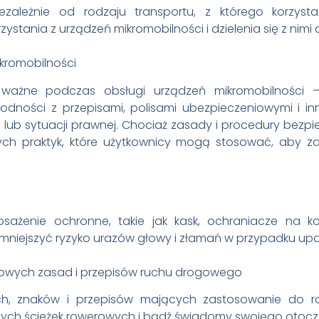
zależnie od rodzaju transportu, z którego korzystas
stania z urządzeń mikromobilności i dzielenia się z nimi 
kromobilności
e ważne podczas obsługi urządzeń mikromobilności –
godności z przepisami, polisami ubezpieczeniowymi i in
lub sytuacji prawnej. Chociaż zasady i procedury bezpie
lnych praktyk, które użytkownicy mogą stosować, aby 
żenie ochronne, takie jak kask, ochraniacze na ko
mniejszyć ryzyko urazów głowy i złamań w przypadku up
rdowych zasad i przepisów ruchu drogowego
ych, znaków i przepisów mających zastosowanie do r
nych ścieżek rowerowych i bądź świadomy swojego otocz