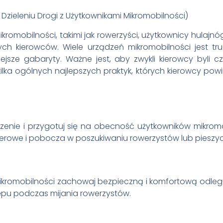
zieleniu Drogi z Użytkownikami Mikromobilności)
ikromobilności, takimi jak rowerzyści, użytkownicy hulajnó
ych kierowców. Wiele urządzeń mikromobilności jest t
jsze gabaryty. Ważne jest, aby zwykli kierowcy byli cz
lka ogólnych najlepszych praktyk, których kierowcy powi
nie i przygotuj się na obecność użytkowników mikromob
rowerowe i pobocza w poszukiwaniu rowerzystów lub pieszy
ikromobilności zachowaj bezpieczną i komfortową odległ
ępu podczas mijania rowerzystów.