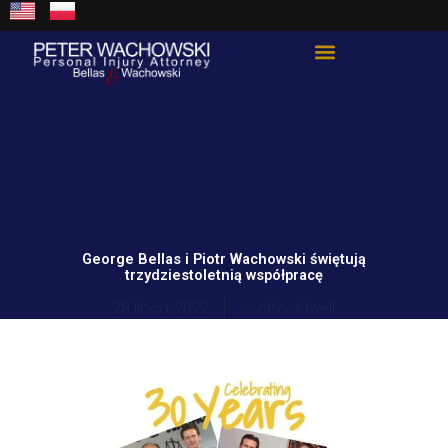
do
Przejdź
treści
do
treści
Total Guard Approach
George Bellas i Piotr Wachowski świętują
trzydziestoletnią współpracę
28 lipca, 2022
scottcoldwell