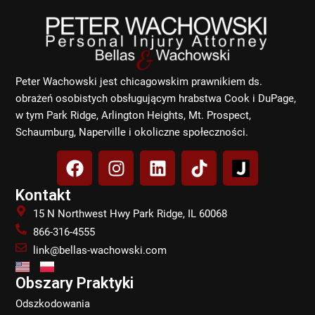
Peter Wachowski jest chicagowskim prawnikiem ds.
obrażeń osobistych obsługującym hrabstwa Cook i DuPage,
w tym Park Ridge, Arlington Heights, Mt. Prospect,
Schaumburg, Naperville i okoliczne społeczności.
F
I
L
T
a
n
i
i
c
s
n
k
Kontakt
e
t
k
t
15 N Northwest Hwy Park Ridge, IL 60068
b
a
e
o
866-316-4555
o
g
d
k
link@bellas-wachowski.com
o
r
i
k
a
n
Obszary Praktyki
m
Odszkodowania