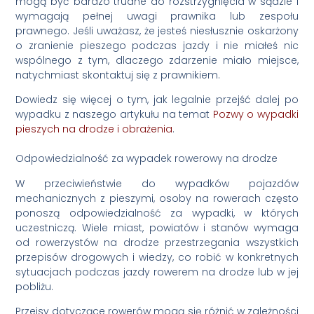
mogą być bardzo trudne do rozstrzygnięcia w sądzie i
wymagają pełnej uwagi prawnika lub zespołu
prawnego. Jeśli uważasz, że jesteś niesłusznie oskarżony
o zranienie pieszego podczas jazdy i nie miałeś nic
wspólnego z tym, dlaczego zdarzenie miało miejsce,
natychmiast skontaktuj się z prawnikiem.
Dowiedz się więcej o tym, jak legalnie przejść dalej po
wypadku z naszego artykułu na temat
Pozwy o wypadki
pieszych na drodze i obrażenia
.
Odpowiedzialność za wypadek rowerowy na drodze
W przeciwieństwie do wypadków pojazdów
mechanicznych z pieszymi, osoby na rowerach często
ponoszą odpowiedzialność za wypadki, w których
uczestniczą. Wiele miast, powiatów i stanów wymaga
od rowerzystów na drodze przestrzegania wszystkich
przepisów drogowych i wiedzy, co robić w konkretnych
sytuacjach podczas jazdy rowerem na drodze lub w jej
pobliżu.
Przeisy dotyczące rowerów mogą się różnić w zależności