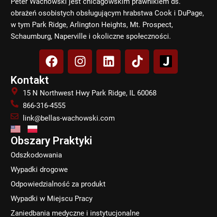
Peter Wachowski jest chicagowskim prawnikiem ds.
obrażeń osobistych obsługującym hrabstwa Cook i DuPage,
w tym Park Ridge, Arlington Heights, Mt. Prospect,
Schaumburg, Naperville i okoliczne społeczności.
F
I
L
T
a
n
i
i
c
s
n
k
Kontakt
e
t
k
t
15 N Northwest Hwy Park Ridge, IL 60068
b
a
e
o
866-316-4555
o
g
d
k
link@bellas-wachowski.com
o
r
i
k
a
n
Obszary Praktyki
m
Odszkodowania
Wypadki drogowe
Odpowiedzialność za produkt
Wypadki w Miejscu Pracy
Zaniedbania medyczne i instytucjonalne