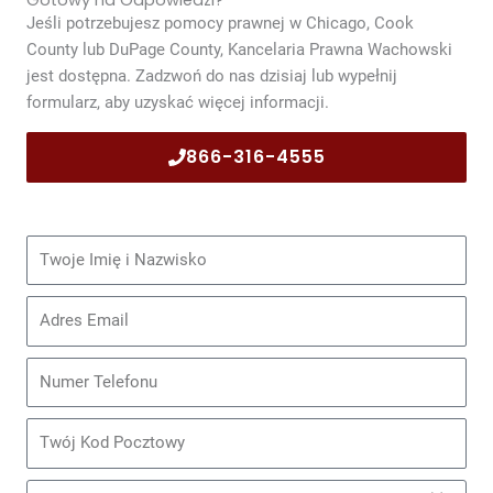
Gotowy na Odpowiedzi?
Jeśli potrzebujesz pomocy prawnej w Chicago, Cook
County lub DuPage County, Kancelaria Prawna Wachowski
jest dostępna. Zadzwoń do nas dzisiaj lub wypełnij
formularz, aby uzyskać więcej informacji.
866-316-4555
Imię
i
nazwisko
Email
Telefon
Kod
Pocztowy
Data