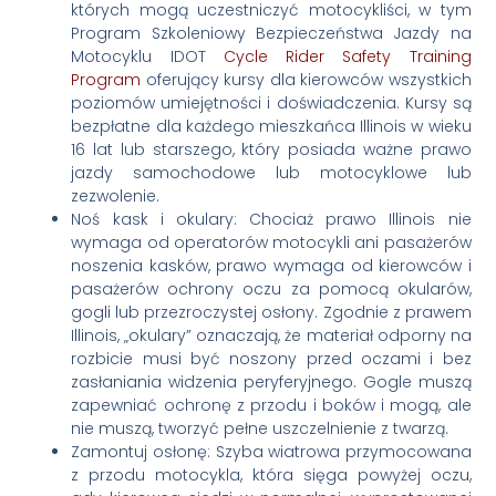
których mogą uczestniczyć motocykliści, w tym
Program Szkoleniowy Bezpieczeństwa Jazdy na
Motocyklu IDOT
Cycle Rider Safety Training
Program
oferujący kursy dla kierowców wszystkich
poziomów umiejętności i doświadczenia. Kursy są
bezpłatne dla każdego mieszkańca Illinois w wieku
16 lat lub starszego, który posiada ważne prawo
jazdy samochodowe lub motocyklowe lub
zezwolenie.
Noś kask i okulary: Chociaż prawo Illinois nie
wymaga od operatorów motocykli ani pasażerów
noszenia kasków, prawo wymaga od kierowców i
pasażerów ochrony oczu za pomocą okularów,
gogli lub przezroczystej osłony. Zgodnie z prawem
Illinois, „okulary” oznaczają, że materiał odporny na
rozbicie musi być noszony przed oczami i bez
zasłaniania widzenia peryferyjnego. Gogle muszą
zapewniać ochronę z przodu i boków i mogą, ale
nie muszą, tworzyć pełne uszczelnienie z twarzą.
Zamontuj osłonę: Szyba wiatrowa przymocowana
z przodu motocykla, która sięga powyżej oczu,