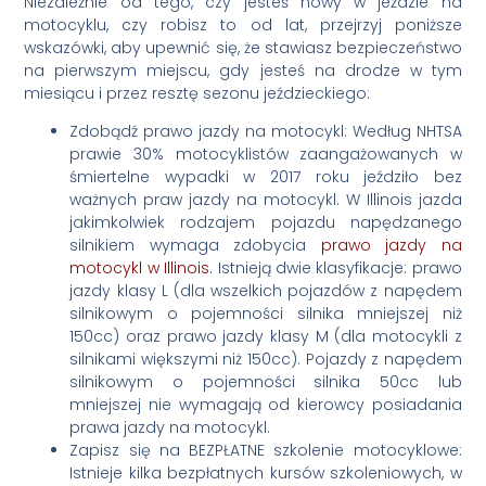
Niezależnie od tego, czy jesteś nowy w jeździe na
motocyklu, czy robisz to od lat, przejrzyj poniższe
wskazówki, aby upewnić się, że stawiasz bezpieczeństwo
na pierwszym miejscu, gdy jesteś na drodze w tym
miesiącu i przez resztę sezonu jeździeckiego:
Zdobądź prawo jazdy na motocykl: Według NHTSA
prawie 30% motocyklistów zaangażowanych w
śmiertelne wypadki w 2017 roku jeździło bez
ważnych praw jazdy na motocykl. W Illinois jazda
jakimkolwiek rodzajem pojazdu napędzanego
silnikiem wymaga zdobycia
prawo jazdy na
motocykl w Illinois
. Istnieją dwie klasyfikacje: prawo
jazdy klasy L (dla wszelkich pojazdów z napędem
silnikowym o pojemności silnika mniejszej niż
150cc) oraz prawo jazdy klasy M (dla motocykli z
silnikami większymi niż 150cc). Pojazdy z napędem
silnikowym o pojemności silnika 50cc lub
mniejszej nie wymagają od kierowcy posiadania
prawa jazdy na motocykl.
Zapisz się na BEZPŁATNE szkolenie motocyklowe:
Istnieje kilka bezpłatnych kursów szkoleniowych, w