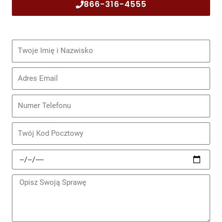
866-316-4555
Imię
i
nazwisko
Email
Telefon
Kod
Pocztowy
Data
Zdarzenia
Wiadomość