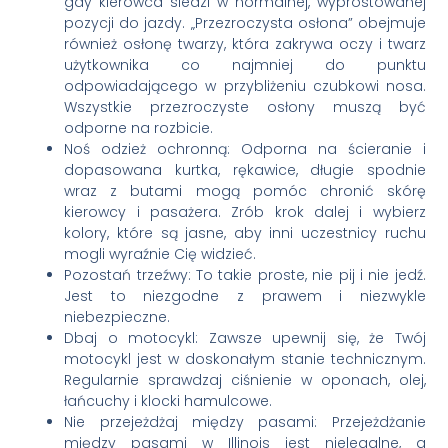
gdy kierowca siedzi w normalnej, wyprostowanej
pozycji do jazdy. „Przezroczysta osłona” obejmuje
również osłonę twarzy, która zakrywa oczy i twarz
użytkownika co najmniej do punktu
odpowiadającego w przybliżeniu czubkowi nosa.
Wszystkie przezroczyste osłony muszą być
odporne na rozbicie.
Noś odzież ochronną: Odporna na ścieranie i
dopasowana kurtka, rękawice, długie spodnie
wraz z butami mogą pomóc chronić skórę
kierowcy i pasażera. Zrób krok dalej i wybierz
kolory, które są jasne, aby inni uczestnicy ruchu
mogli wyraźnie Cię widzieć.
Pozostań trzeźwy: To takie proste, nie pij i nie jedź.
Jest to niezgodne z prawem i niezwykle
niebezpieczne.
Dbaj o motocykl: Zawsze upewnij się, że Twój
motocykl jest w doskonałym stanie technicznym.
Regularnie sprawdzaj ciśnienie w oponach, olej,
łańcuchy i klocki hamulcowe.
Nie przejeżdżaj między pasami: Przejeżdżanie
między pasami w Illinois jest nielegalne, a