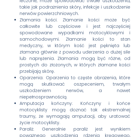
leczone, może spowodować trwałe uszkodzenia,
takie jak podrażnienia skóry, infekcje i uszkodzenie
nerwów powierzchniowych.
Złamania kości: Złamanie kości może być
całkowite lub częściowe i jest najczęściej
spowodowane wypadkami motocyklowymi i
samochodowymi. Złamanie kości to stan
medyczny, w którym kość jest pęknięta lub
złamana głównie z powodu uderzenia o dużej sile
lub naprężenia. Złamania mogą być różne, od
prostych do złożonych, w których złamane kości
przebijają skórę.
Oparzenia: Oparzenia to częste obrażenia, które
mogą skutkować oszpeceniem, trwałym
uszkodzeniem nerwów, a nawet
niepełnosprawnością.
Amputacja kończyny: Kończyny i końce
motocyklisty mogą doznać tak ekstremalnej
traumy, że wymagają amputacji, aby uratować
życie motocyklisty.
Paraliż: Generalnie paraliż jest wynikiem
poważnego uszkodzenia rdzenia kręgowego,