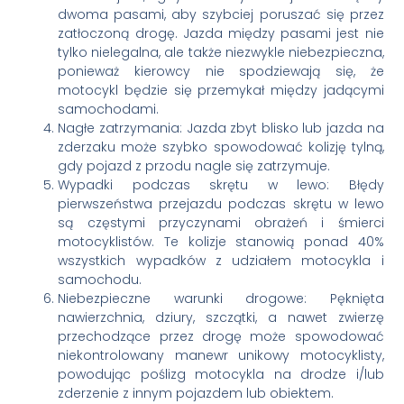
dwoma pasami, aby szybciej poruszać się przez
zatłoczoną drogę. Jazda między pasami jest nie
tylko nielegalna, ale także niezwykle niebezpieczna,
ponieważ kierowcy nie spodziewają się, że
motocykl będzie się przemykał między jadącymi
samochodami.
Nagłe zatrzymania: Jazda zbyt blisko lub jazda na
zderzaku może szybko spowodować kolizję tylną,
gdy pojazd z przodu nagle się zatrzymuje.
Wypadki podczas skrętu w lewo: Błędy
pierwszeństwa przejazdu podczas skrętu w lewo
są częstymi przyczynami obrażeń i śmierci
motocyklistów. Te kolizje stanowią ponad 40%
wszystkich wypadków z udziałem motocykla i
samochodu.
Niebezpieczne warunki drogowe: Pęknięta
nawierzchnia, dziury, szczątki, a nawet zwierzę
przechodzące przez drogę może spowodować
niekontrolowany manewr unikowy motocyklisty,
powodując poślizg motocykla na drodze i/lub
zderzenie z innym pojazdem lub obiektem.