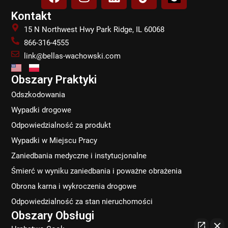
a
n
i
i
c
s
n
k
Kontakt
e
t
k
t
15 N Northwest Hwy Park Ridge, IL 60068
b
a
e
o
866-316-4555
o
g
d
k
link@bellas-wachowski.com
o
r
i
k
a
n
Obszary Praktyki
m
Odszkodowania
Wypadki drogowe
Odpowiedzialność za produkt
Wypadki w Miejscu Pracy
Zaniedbania medyczne i instytucjonalne
Śmierć w wyniku zaniedbania i poważne obrażenia
Obrona karna i wykroczenia drogowe
Odpowiedzialność za stan nieruchomości
Obszary Obsługi